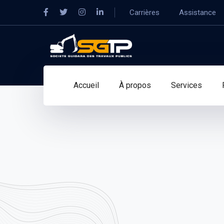
Facebook
Twitter
Instagram
LinkedIn
Carrières
Assistance
Profile
Profile
Profile
Profile
Accueil
À propos
Services